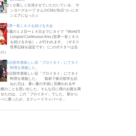
ぼくが新しく出演させていただいている、 サ
ンヨーグループ さんのCMが先日ついにオ
ンエアになった♫
世界一長くキスを続ける大会
来週の１２日〜１４日までにタイで『World'S
Longest Continuous Kiss (世界一長くキス
を続ける大会）』が行われます。（ギネス
世界記録を認定です） (このポスターは去
もの）
春日部市美味しい店「プロイタイ」にてタイ
料理を堪能した。
春日部市美味しい店「プロイタイ」にてタイ
料理を堪能した。 取材で春日部市を訪
ねた日は、暑い夏の天候に見舞われる中
故郷のことを思い出した。そんな日に僕のお腹を満
させたのは、この「プロイタイ」でした。 駅から
ーに乗ったが、タクシードライバーさ...