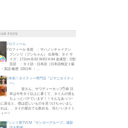
LAR POSTS
プロフィール
プロフィール 名前 : サハノンチャイクン
ブンシリ（ブンちゃん） 出身地 : タイ サ
イズ : 172cm B.92 W.83 H.94 血液型 : O型
言語 : タイ語・日本語（日本語検定１級
英語 略歴 2001年 ： ...
日本初！タイティー専門店『ピヤニタイティ
ー』
皆さん、サワディーカップ✋😆 日
本は今年タイ以上に暑くて、タイ人の僕も
ちょっとバテています！！そんなあっつ~
本に居ると、僕は恋しいものを見つけちゃいまし
それは、、タイの屋台でも飲める、冷た~いタイミ
ティー！
ブンシリ新TVCM「サンヨーグループ」撮影
話＆動画