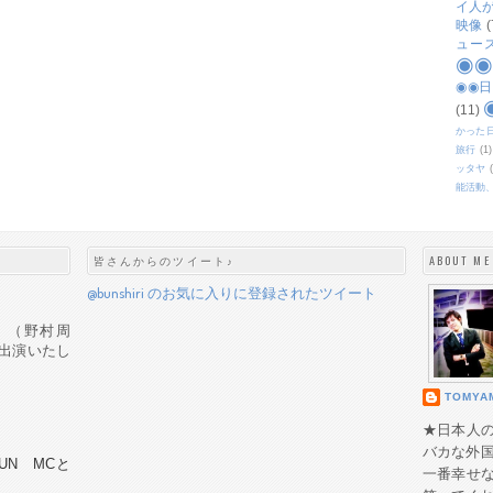
イ人
映像
(
ュー
◉
◉◉
(11)
かった
旅行
(1)
ッタヤ
能活動
皆さんからのツイート♪
ABOUT ME
@bunshiri のお気に入りに登録されたツイート
ック』（野村周
出演いたし
TOMYA
★日本人
バカな外
 FUN MCと
一番幸せ