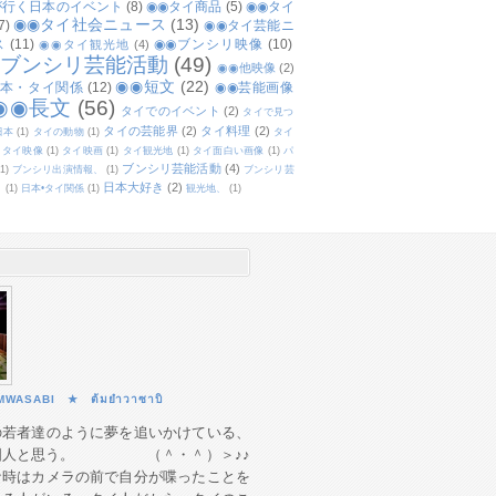
が行く日本のイベント
(8)
◉◉タイ商品
(5)
◉◉タイ
◉◉タイ社会ニュース
(13)
7)
◉◉タイ芸能ニ
ス
(11)
◉◉ブンシリ映像
(10)
◉◉タイ観光地
(4)
◉ブンシリ芸能活動
(49)
◉◉他映像
(2)
◉◉短文
(22)
日本・タイ関係
(12)
◉◉芸能画像
◉◉長文
(56)
タイでのイベント
(2)
タイで見つ
タイの芸能界
(2)
タイ料理
(2)
日本
(1)
タイの動物
(1)
タイ
タイ映像
(1)
タイ映画
(1)
タイ観光地
(1)
タイ面白い画像
(1)
パ
ブンシリ芸能活動
(4)
(1)
ブンシリ出演情報、
(1)
ブンシリ芸
日本大好き
(2)
、
(1)
日本•タイ関係
(1)
観光地、
(1)
MWASABI ★ ต้มยำวาซาบิ
の若者達のように夢を追いかけている、
国人と思う。 （＾・＾）＞♪♪
な時はカメラの前で自分が喋ったことを