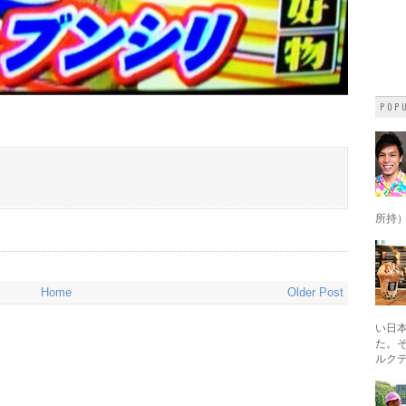
POPU
所持）・
Home
Older Post
い日
た。
ルク