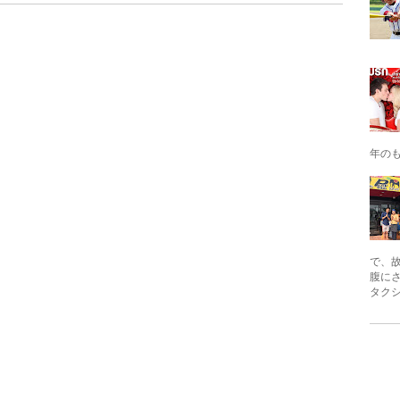
年の
で、
腹に
タクシ