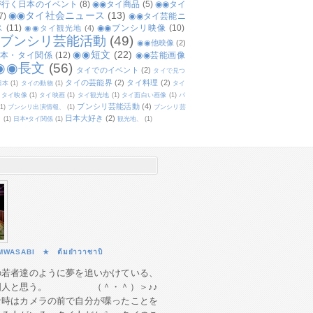
が行く日本のイベント
(8)
◉◉タイ商品
(5)
◉◉タイ
◉◉タイ社会ニュース
(13)
7)
◉◉タイ芸能ニ
ス
(11)
◉◉ブンシリ映像
(10)
◉◉タイ観光地
(4)
◉ブンシリ芸能活動
(49)
◉◉他映像
(2)
◉◉短文
(22)
日本・タイ関係
(12)
◉◉芸能画像
◉◉長文
(56)
タイでのイベント
(2)
タイで見つ
タイの芸能界
(2)
タイ料理
(2)
日本
(1)
タイの動物
(1)
タイ
タイ映像
(1)
タイ映画
(1)
タイ観光地
(1)
タイ面白い画像
(1)
パ
ブンシリ芸能活動
(4)
(1)
ブンシリ出演情報、
(1)
ブンシリ芸
日本大好き
(2)
、
(1)
日本•タイ関係
(1)
観光地、
(1)
MWASABI ★ ต้มยำวาซาบิ
の若者達のように夢を追いかけている、
国人と思う。 （＾・＾）＞♪♪
な時はカメラの前で自分が喋ったことを