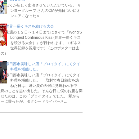
ぼくが新しく出演させていただいている、 サ
ンヨーグループ さんのCMが先日ついにオ
ンエアになった♫
世界一長くキスを続ける大会
来週の１２日〜１４日までにタイで『World'S
Longest Continuous Kiss (世界一長くキス
を続ける大会）』が行われます。（ギネス
世界記録を認定です） (このポスターは去
もの）
春日部市美味しい店「プロイタイ」にてタイ
料理を堪能した。
春日部市美味しい店「プロイタイ」にてタイ
料理を堪能した。 取材で春日部市を訪
ねた日は、暑い夏の天候に見舞われる中
故郷のことを思い出した。そんな日に僕のお腹を満
させたのは、この「プロイタイ」でした。 駅から
ーに乗ったが、タクシードライバーさ...