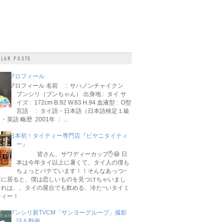
LAR POSTS
プロフィール
プロフィール 名前 : サハノンチャイクン
ブンシリ（ブンちゃん） 出身地 : タイ サ
イズ : 172cm B.92 W.83 H.94 血液型 : O型
言語 : タイ語・日本語（日本語検定１級
英語 略歴 2001年 ： ...
日本初！タイティー専門店『ピヤニタイティ
ー』
皆さん、サワディーカップ✋😆 日
本は今年タイ以上に暑くて、タイ人の僕も
ちょっとバテています！！そんなあっつ~
本に居ると、僕は恋しいものを見つけちゃいまし
それは、、タイの屋台でも飲める、冷た~いタイミ
ティー！
ブンシリ新TVCM「サンヨーグループ」撮影
話＆動画