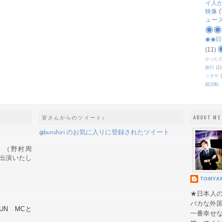
イ人
映像
(
ュー
◉
◉◉
(11)
かった
旅行
(1)
ッタヤ
能活動
皆さんからのツイート♪
ABOUT ME
@bunshiri のお気に入りに登録されたツイート
ック』（野村周
出演いたし
TOMYA
★日本人
バカな外
 FUN MCと
一番幸せ