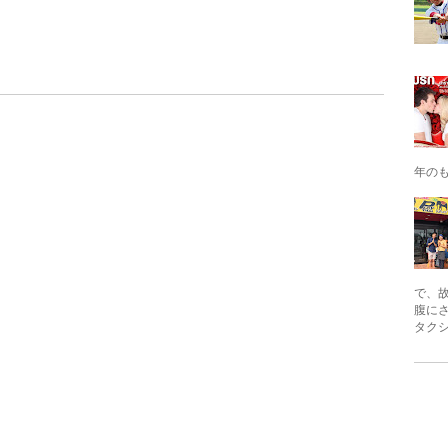
年の
で、
腹に
タクシ