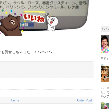
POPU
興奮しちゃった！！ハハハハ
所持）・
い日
た。
ルク
Home
Older Post