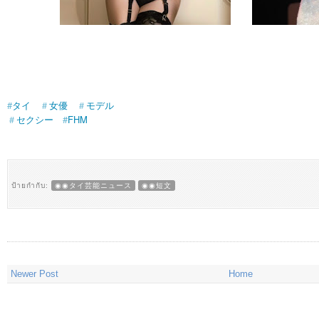
#
タイ
＃
女優
＃
モデル
＃
セクシー
#
FHM
ป้ายกำกับ:
◉◉タイ芸能ニュース
◉◉短文
Newer Post
Home