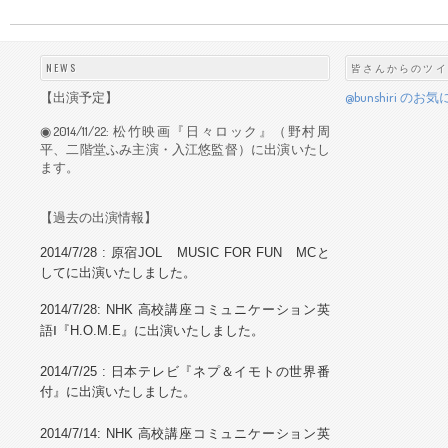
NEWS
皆さんからのツイ
【出演予定】
@bunshiri 
◉2014/11/22: 松竹映画『日々ロック』（野村周
平、二階堂ふみ主演・入江悠監督）に出演いたし
ます。
【過去の出演情報】
2014/7/28 : 原宿JOL MUSIC FOR FUN MCと
して
に出演いたしました。
2014/7/28: NHK 高校講座コミュニケーション英
語Ⅰ『H.O.M.E』に出演いたしました。
2014/7/25 :
日本テレビ『ネプ＆イモトの世界番
付』に出演いたしました。
2014/7/14: NHK 高校講座コミュニケーション英