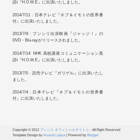
語Ⅰ『H.O.M.E』に出演いたしました。
2014/7/11 :
日本テレビ『ネプ＆イモトの世界番
付』に出演いたしました。
2013/7/9
: ブンシリ出演映画『ジャッジ！』の
DVD・Blu-rayがリリースされました
。
2014/7/14: NHK 高校講座コミュニケーション英
語Ⅰ『H.O.M.E』に出演いたしました。
』
2013/7/5
: 読売
テレビ『
ガリゲル
に出演いたし
ました。
2014/7/4 :
日本テレビ『ネプ＆イモトの世界番
付』に出演いたしました。
Copyright © 2012
ブンシリ オフィシャルサイト☆
- All Right Reserved
Template Design by
Iksandi Lojaya
| Powered by
Blogger